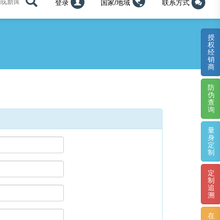
登录
国家/地域
联系方式
授
权
经
销
商
防
伪
查
询
量
身
定
制
定
制
追
溯
在